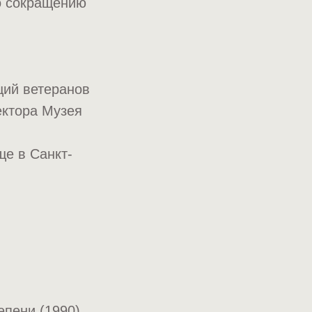
о сокращению
ций ветеранов
ектора Музея
е в Санкт-
епени (1990)