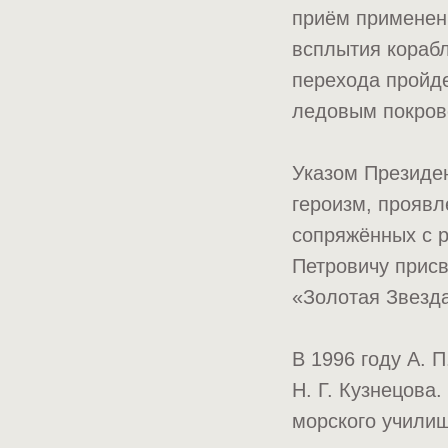
приём применен
всплытия корабл
перехода пройд
ледовым покрово
Указом Президен
героизм, проявл
сопряжённых с р
Петровичу прис
«Золотая Звезд
В 1996 году А.
Н. Г. Кузнецова
морского училищ