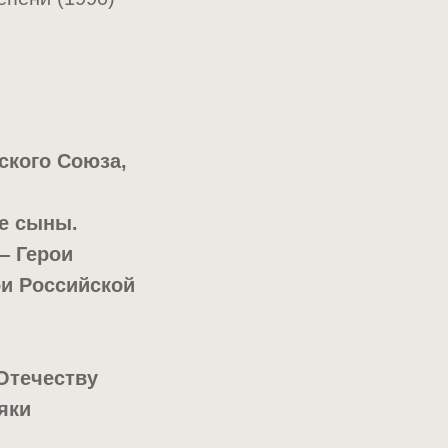
ского Союза,
е сыны.
— Герои
ои Российской
Отечеству
яки