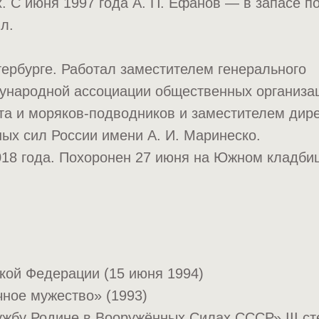
 С июня 1997 года А. П. Ефанов — в запасе п
л.
ербурге. Работал заместителем генерального
ународной ассоциации общественных организа
та и моряков-подводников и заместителем дир
ых сил России имени А. И. Маринеско.
018 года. Похоронен 27 июня на Южном кладбищ
кой Федерации (15 июня 1994)
ное мужество» (1993)
жбу Родине в Вооружённых Силах СССР» III ст