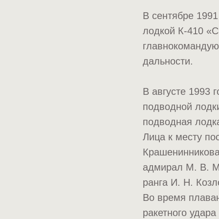
В сентябре 1991
лодкой К-410 «С
главнокомандую
дальности.
В августе 1993 
подводной лодки
подводная лодка
Лица к месту по
Крашенинникова 
адмирал М. В. М
ранга И. Н. Козл
Во время плава
ракетного удара