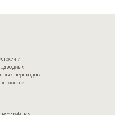
етский и
подводных
ческих переходов
Российской
 Русский. Из