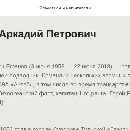
Спасатели и испытатели
Аркадий Петрович
ч Ефанов (3 июня 1953 — 22 июня 2018) — сов
цер-подводник. Командир нескольких атомных 
49А «Антей», в том числе во время трансаркти
Тихоокеанский флот, капитан 1-го ранга. Герой 
).
1953 года в городе Суворове Тульской области.