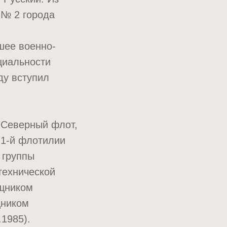
 № 2 города
шее военно-
циальности
ду вступил
 Северный флот,
 1-й флотилии
 группы
технической
ощником
щником
1985).