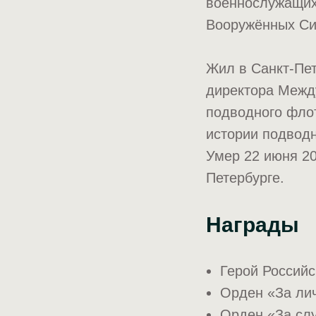
военнослужащих.
Вооружённых Си
Жил в Санкт-Пет
директора Межд
подводного фло
истории подводн
Умер 22 июня 2
Петербурге.
Награды
Герой Российс
Орден «За лич
Орден «За слу