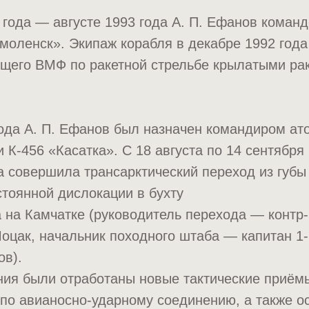
 года — августе 1993 года А. П. Ефанов коман
моленск». Экипаж корабля в декабре 1992 года
щего ВМФ по ракетной стрельбе крылатыми ра
года А. П. Ефанов был назначен командиром ат
 К-456 «Касатка». С 18 августа по 14 сентября
 совершила трансарктический переход из губы
стоянной дислокации в бухту
на Камчатке (руководитель перехода — контр-
оцак, начальник походного штаба — капитан 1-
ов).
ния были отработаны новые тактические приём
 по авианосно-ударному соединению, а также о