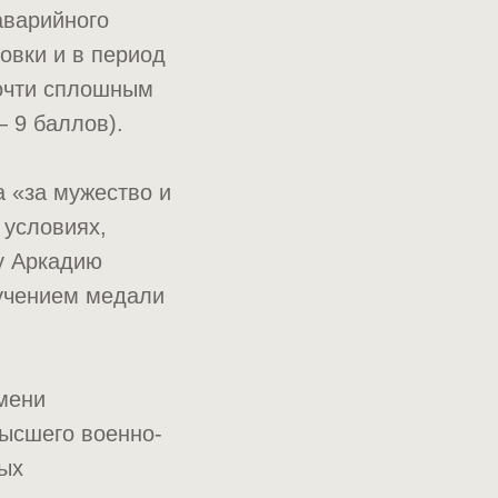
аварийного
овки и в период
почти сплошным
 9 баллов).
а «за мужество и
 условиях,
у Аркадию
ручением медали
мени
Высшего военно-
ных