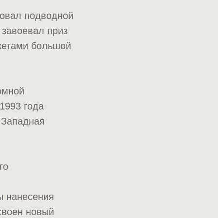
довал подводной
 завоевал приз
кетами большой
омной
 1993 года
 Западная
го
ы нанесения
своен новый