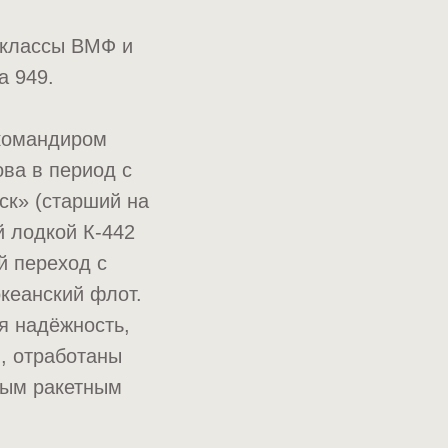
 классы ВМФ и
а 949.
 командиром
ва в период с
ск» (старший на
й лодкой К-442
й переход с
кеанский флот.
я надёжность,
, отработаны
ным ракетным