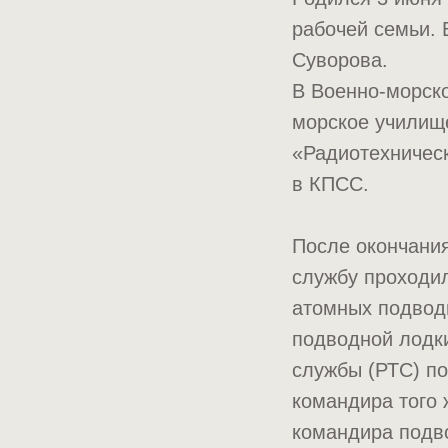
рабочей семьи. 
Суворова.
В Военно-морско
морское училище
«Радиотехническ
в КПСС.
После окончани
службу проходил
атомных подвод
подводной лодки
службы (РТС) по
командира того 
командира подво