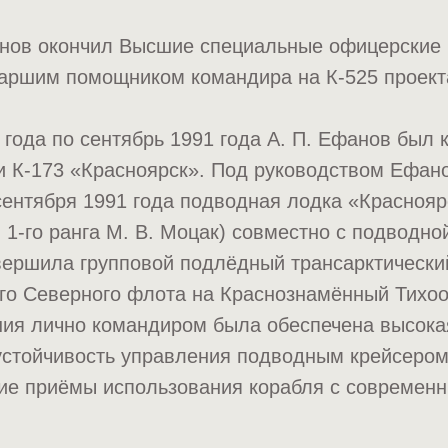
анов окончил Высшие специальные офицерские
таршим помощником командира на К-525 проект
 года по сентябрь 1991 года А. П. Ефанов был
 К-173 «Красноярск». Под руководством Ефано
 сентября 1991 года подводная лодка «Краснояр
 1-го ранга М. В. Моцак) совместно с подводно
вершила групповой подлёдный трансарктически
го Северного флота на Краснознамённый Тихоо
ния лично командиром была обеспечена высока
устойчивость управления подводным крейсером
кие приёмы использования корабля с современ