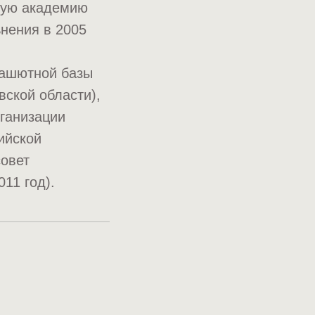
скую академию
нения в 2005
рашютной базы
ской области),
рганизации
ийской
совет
11 год).