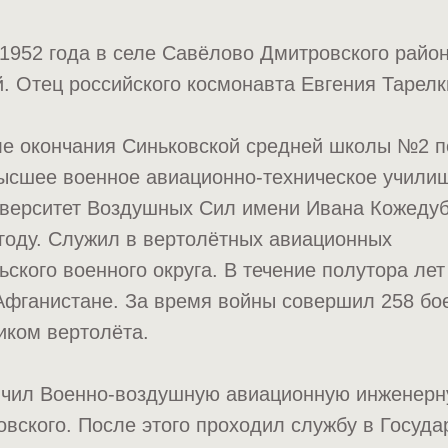
1952 года в селе Савёлово Дмитровского райо
й. Отец российского космонавта Евгения Тарелк
ле окончания Синьковской средней школы №2 п
высшее военное авиационно-техническое учили
иверситет Воздушных Сил имени Ивана Кожедуб
году. Служил в вертолётных авиационных
ьского военного округа. В течение полутора лет
Афганистане. За время войны совершил 258 бо
иком вертолёта.
ончил Военно-воздушную авиационную инженер
овского. После этого проходил службу в Госуд