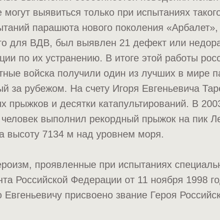
е могут выявиться только при испытаниях таког
ытаний парашюта нового поколения «Арбалет»,
о для ВДВ, был выявлен 21 дефект или недора
ии по их устранению. В итоге этой работы рос
тные войска получили один из лучших в мире 
й за рубежом. На счету Игоря Евгеньевича Та
 прыжков и десятки катапультирований. В 2003
 человек выполнил рекордный прыжок на пик Л
а высоту 7134 м над уровнем моря.
ероизм, проявленные при испытаниях специальн
та Российской Федерации от 11 ноября 1998 г
 Евгеньевичу присвоено звание Героя Российс