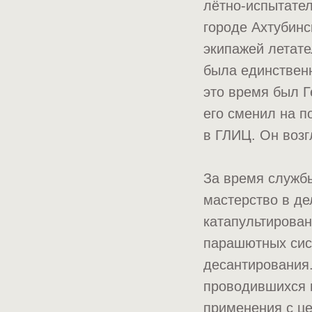
лётно-испытател
городе Ахтубинс
экипажей летате
была единственн
это время был Г
его сменил на п
в ГЛИЦ. Он возг
За время служб
мастерство в де
катапультирова
парашютных сист
десантирования
проводившихся в
применения с ц