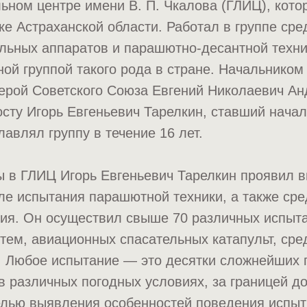
ьном центре имени В. П. Чкалова (ГЛИЦ), кото
ке Астраханской области. Работал в группе сре
льных аппаратов и парашютно-десантной техни
ой группой такого рода в стране. Начальником 
ерой Советского Союза Евгений Николаевич Ан
осту Игорь Евгеньевич Тарелкин, ставший нача
лавлял группу в течение 16 лет.
ы в ГЛИЦ Игорь Евгеньевич Тарелкин проявил
ле испытания парашютной техники, а также сре
ния. Он осуществил свыше 70 различных испыт
ем, авиационных спасательных катапульт, сре
. Любое испытание — это десятки сложнейших 
 различных погодных условиях, за границей д
елью выявления особенностей поведения испы