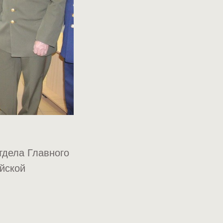
тдела Главного
ийской