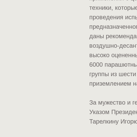
техники, которы
проведения исп
предназначенног
даны рекомендац
воздушно-десан
высоко оцененны
6000 парашютных
группы из шести
приземлением н
За мужество и г
Указом Президен
Тарелкину Игорю