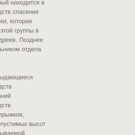
рый находится в
дств спасения
ки, которая
этой группы в
дреев. Позднее
льником отдела
 выдающееся
дств
аний
дств
прыжков,
опустимых высот
тываемой