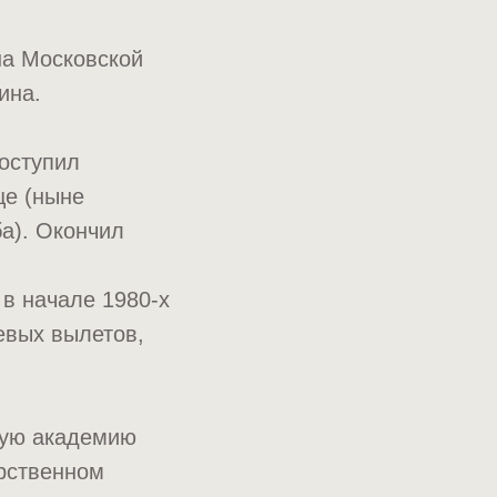
на Московской
ина.
оступил
ще (ныне
а). Окончил
 в начале 1980-х
евых вылетов,
ную академию
арственном