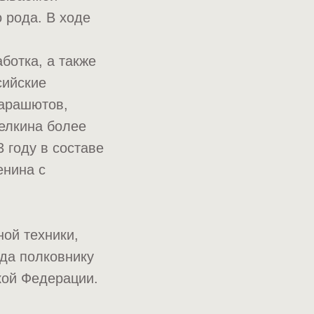
о рода. В ходе
ботка, а также
сийские
парашютов,
релкина более
 году в составе
енина с
ой техники,
ода полковнику
кой Федерации.