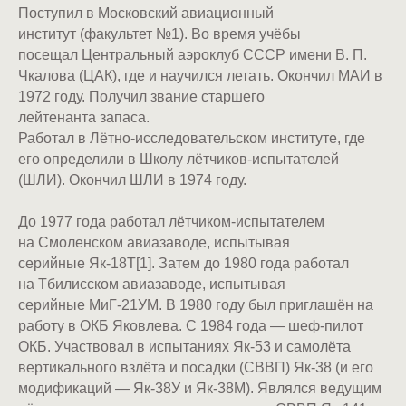
Поступил в Московский авиационный
институт (факультет №1). Во время учёбы
посещал Центральный аэроклуб СССР имени В. П.
Чкалова (ЦАК), где и научился летать. Окончил МАИ в
1972 году. Получил звание старшего
лейтенанта запаса.
Работал в Лётно-исследовательском институте, где
его определили в Школу лётчиков-испытателей
(ШЛИ). Окончил ШЛИ в 1974 году.
До 1977 года работал лётчиком-испытателем
на Смоленском авиазаводе, испытывая
серийные Як-18Т[1]. Затем до 1980 года работал
на Тбилисском авиазаводе, испытывая
серийные МиГ-21УМ. В 1980 году был приглашён на
работу в ОКБ Яковлева. C 1984 года — шеф-пилот
ОКБ. Участвовал в испытаниях Як-53 и самолёта
вертикального взлёта и посадки (СВВП) Як-38 (и его
модификаций — Як-38У и Як-38М). Являлся ведущим