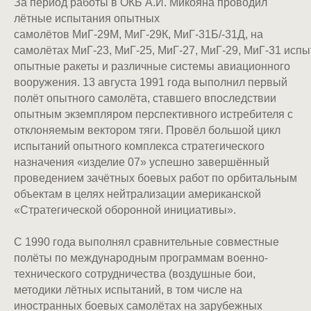
За период работы в ОКБ А.И. Микояна проводил
лётные испытания опытных
самолётов МиГ-29М, МиГ-29К, МиГ-31Б/-31Д, на
самолётах МиГ-23, МиГ-25, МиГ-27, МиГ-29, МиГ-31 исп
опытные ракеты и различные системы авиационного
вооружения. 13 августа 1991 года выполнил первый
полёт опытного самолёта, ставшего впоследствии
опытным экземпляром перспективного истребителя с
отклоняемым вектором тяги. Провёл большой цикл
испытаний опытного комплекса стратегического
назначения «изделие 07» успешно завершённый
проведением зачётных боевых работ по орбитальным
объектам в целях нейтрализации американской
«Стратегической оборонной инициативы».
С 1990 года выполнял сравнительные совместные
полёты по международным программам военно-
технического сотрудничества (воздушные бои,
методики лётных испытаний, в том числе на
иностранных боевых самолётах на зарубежных