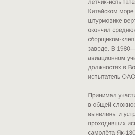
лётчик-испытате
Китайском море
штурмовике верт
окончил среднюю
сборщиком-клеп
заводе. В 1980
авиационном учи
должностях в Во
испытатель ОАО
Принимал участи
в общей сложнос
выявлены и уст
проходивших ис
самолёта Як-130