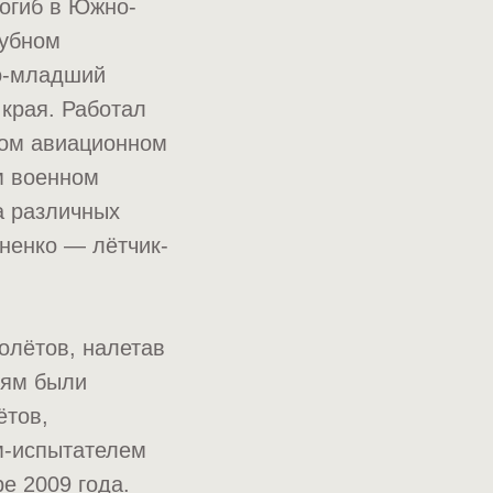
погиб в Южно-
лубном
ко-младший
края. Работал
ком авиационном
м военном
а различных
ненко — лётчик-
олётов, налетав
иям были
ётов,
м-испытателем
е 2009 года.