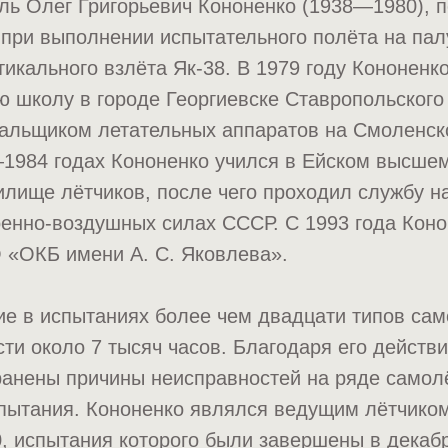
ль Олег Григорьевич Кононенко (1938—1980), 
 при выполнении испытательного полёта на па
икального взлёта Як-38. В 1979 году Кононен
 школу в городе Георгиевске Ставропольского 
альщиком летательных аппаратов на Смоленс
—1984 годах Кононенко учился в Ейском высше
лище лётчиков, после чего проходил службу н
енно-воздушных силах СССР. С 1993 года Коно
 «ОКБ имени А. С. Яковлева».
е в испытаниях более чем двадцати типов сам
ти около 7 тысяч часов. Благодаря его действ
ранены причины неисправностей на ряде самол
пытания. Кононенко являлся ведущим лётчико
, испытания которого были завершены в декабр