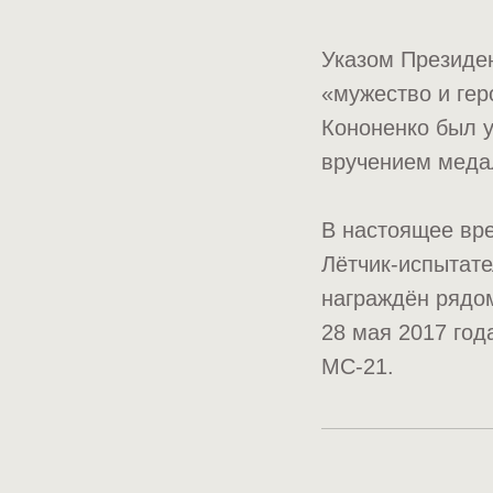
Указом Президен
«мужество и гер
Кононенко был у
вручением меда
В настоящее вр
Лётчик-испытател
награждён рядо
28 мая 2017 год
МС-21.