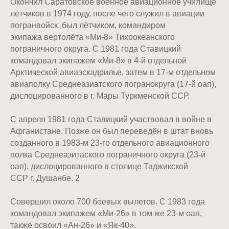
Окончил Саратовское военное авиационное училище
лётчиков в 1974 году, после чего служил в авиации
погранвойск, был лётчиком, командиром
экипажа вертолёта «Ми-8» Тихоокеанского
пограничного округа. С 1981 года Ставицкий
командовал экипажем «Ми-8» в 4-й отдельной
Арктической авиаэскадрилье, затем в 17-м отдельном
авиаполку Среднеазиатского погранокруга (17-й оап),
дислоцированного в г. Мары Туркменской ССР.
С апреля 1981 года Ставицкий участвовал в войне в
Афганистане. Позже он был переведён в штат вновь
созданного в 1983-м 23-го отдельного авиационного
полка Среднеазитаского пограничного округа (23-й
оап), дислоцированного в столице Таджикской
ССР г. Душанбе. 2
Совершил около 700 боевых вылетов. С 1983 года
командовал экипажем «Ми-26» в том же 23-м оап,
также освоил «Ан-26» и «Як-40».