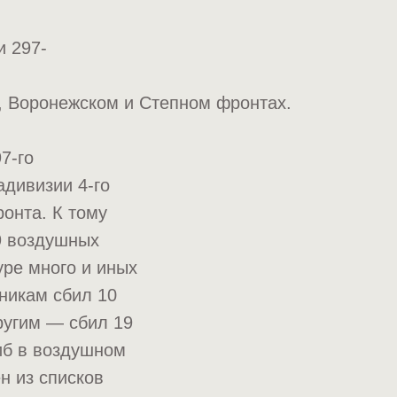
и 297-
, Воронежском и Степном фронтах.
7-го
адивизии 4-го
онта. К тому
9 воздушных
уре много и иных
никам сбил 10
ругим — сбил 19
иб в воздушном
н из списков