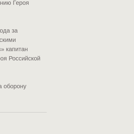
анию Героя
ода за
тскими
» капитан
роя Российской
а оборону