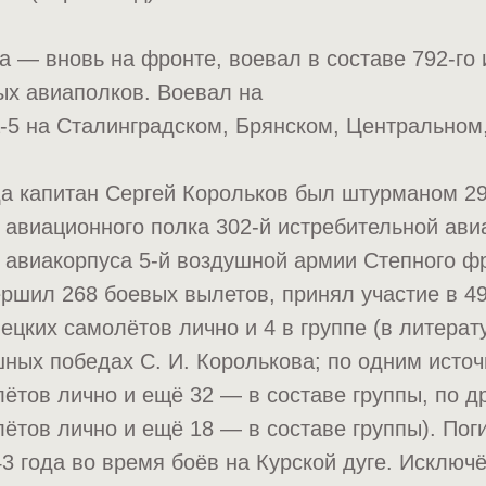
а — вновь на фронте, воевал в составе 792-го 
ых авиаполков. Воевал на
-5 на Сталинградском, Брянском, Центральном
а капитан Сергей Корольков был штурманом 29
 авиационного полка 302-й истребительной ави
 авиакорпуса 5-й воздушной армии Степного фр
ршил 268 боевых вылетов, принял участие в 4
мецких самолётов лично и 4 в группе (в литерат
ных победах С. И. Королькова; по одним источ
ётов лично и ещё 32 — в составе группы, по д
ётов лично и ещё 18 — в составе группы). Пог
3 года во время боёв на Курской дуге. Исключё