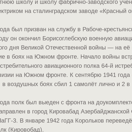
тнюю школу и школу фабрично-заводского учен
ектриком на сталинградском заводе «Красный о
года был призван на службу в Рабоче-крестьян
году он окончил Борисоглебскую военную авиа
ого дня Великой Отечественной войны — на её
ие в боях на Южном фронте. Начало войны вст
истребительного авиационного полка 64-й истре
визии на Южном фронте. К сентябрю 1941 года
 в воздушных боях сбил 1 самолёт лично и 2 в 
года полк был выеден с фронта на доукомплект
аправлен в город Кировабад Азербайджанской 
аГГ-3. В январе 1942 года Корольков переведё
лк (Кировобад).