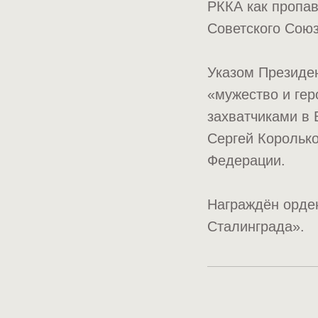
РККА как пропав
Советского Союз
Указом Президен
«мужество и ге
захватчиками в
Сергей Королько
Федерации.
Награждён орден
Сталинграда».