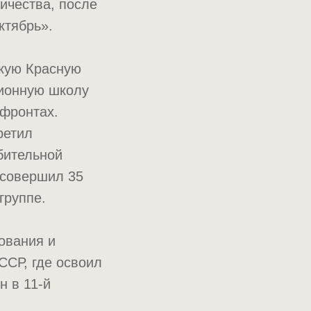
ичества, после
ктябрь».
скую Красную
ционную школу
 фронтах.
ретил
бительной
 совершил 35
группе.
ования и
ССР, где освоил
н в 11-й