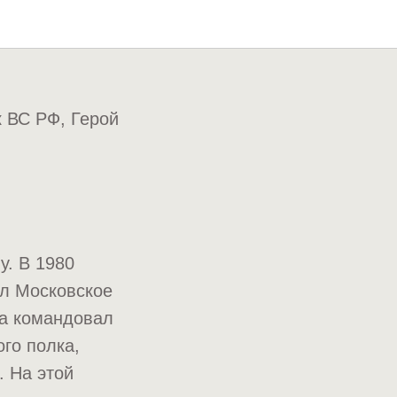
ч
 ВС РФ, Герой
у. В 1980
ил Московское
да командовал
го полка,
 На этой