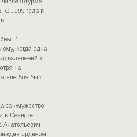
м числе штурме
. С 1999 года в
а.
ойны. 1
ному, когда одна
одразделений к
отря на
 конце боя был
да за «мужество
и в Северо-
р Анатольевич
граждён орденом