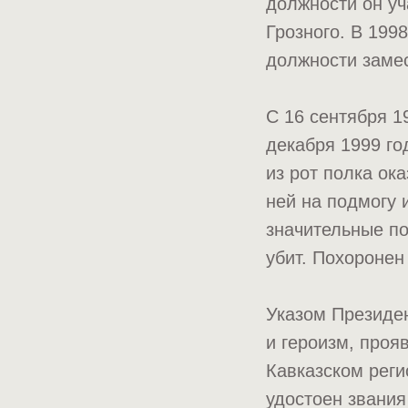
должности он уч
Грозного. В 199
должности замес
С 16 сентября 1
декабря 1999 го
из рот полка ок
ней на подмогу 
значительные по
убит. Похороне
Указом Президен
и героизм, проя
Кавказском рег
удостоен звания