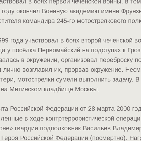
аствовал в боях первой чеченской войны, в то
8 году окончил Военную академию имени Фрунзе
тителя командира 245-го мотострелкового полк
999 года участвовал в боях второй чеченской в
да у посёлка Первомайский на подступах к Гроз
азалась в окружении, организовал переброску п
и лично возглавил их, прорвав окружение. Несм
тери, мотострелки сумели выполнить задачу. В
н на Митинском кладбище Москвы.
та Российской Федерации от 28 марта 2000 го
вленные в ходе контртеррористической операци
ионе» гвардии подполковник Васильев Владими
 Героя Российской Федерации (посмертно). На