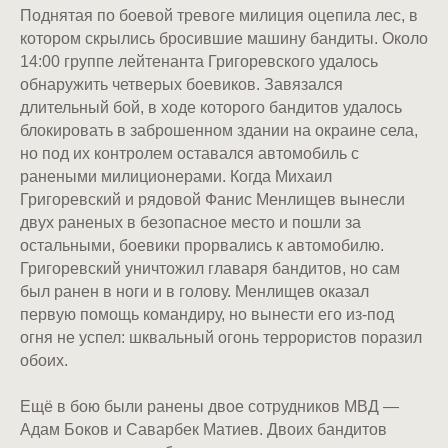
Поднятая по боевой тревоге милиция оцепила лес, в
котором скрылись бросившие машину бандиты. Около
14:00 группе лейтенанта Григоревского удалось
обнаружить четверых боевиков. Завязался
длительный бой, в ходе которого бандитов удалось
блокировать в заброшенном здании на окраине села,
но под их контролем оставался автомобиль с
ранеными милиционерами. Когда Михаил
Григоревский и рядовой Фанис Менлищев вынесли
двух раненых в безопасное место и пошли за
остальными, боевики прорвались к автомобилю.
Григоревский уничтожил главаря бандитов, но сам
был ранен в ноги и в голову. Менлищев оказал
первую помощь командиру, но вынести его из-под
огня не успел: шквальный огонь террористов поразил
обоих.
Ещё в бою были ранены двое сотрудников МВД —
Адам Боков и Саварбек Матиев. Двоих бандитов