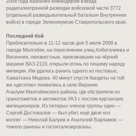
2008 года назначен командиром взвода
радиоэлектронной разведки войсковой части 3772
(отдельный разведывательный батальон Внутренних
войск) в городе Зеленокумске Ставропольского края.
Последний бой
Приблизительно в 11-12 часов дня 5 июля 2008 в
городе Малгобек, на пересечении улиц Албогачиева и
Весенняя, неизвестные, проезжавшие на чёрной
машине ВАЗ-2110, открыли огонь по пешему наряду
милиции. Им удалось ранить одного из постовых,
Хаматхана Медова. 40 минут спустя бандиты на той
же «десятке» появились в селе Верхние
Ачалуки Малгобекского района, где обстреляли из
гранатомётов и автоматов УАЗ с постом курганских
милиционеров. Из пятерых членов группы один —
Сергей Достовалов — был убит, ещё двое его
коллег — Николай Балуев и Анатолий Варламов —
тяжело ранены и госпитализированы.