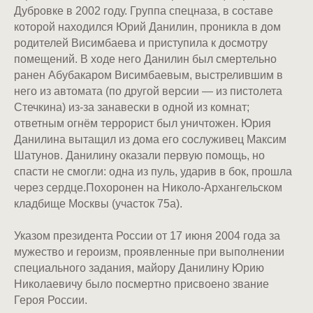
Дубровке в 2002 году. Группа спецназа, в составе
которой находился Юрий Данилин, проникла в дом
родителей Висимбаева и приступила к досмотру
помещений. В ходе него Данилин был смертельно
ранен Абубакаром Висимбаевым, выстрелившим в
него из автомата (по другой версии — из пистолета
Стечкина) из-за занавески в одной из комнат;
ответным огнём террорист был уничтожен. Юрия
Данилина вытащил из дома его сослуживец Максим
Шатунов. Данилину оказали первую помощь, но
спасти не смогли: одна из пуль, ударив в бок, прошла
через сердце.Похоронен на Николо-Архангельском
кладбище Москвы (участок 75а).
Указом президента России от 17 июня 2004 года за
мужество и героизм, проявленные при выполнении
специального задания, майору Данилину Юрию
Николаевичу было посмертно присвоено звание
Героя России.