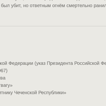
т был убит, но ответным огнём смертельно ран
кой Федерации (указ Президента Российской Ф
967)
тва
твагу»
тнику Чеченской Республики»