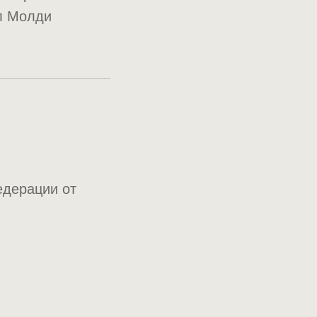
ил Молди
едерации от