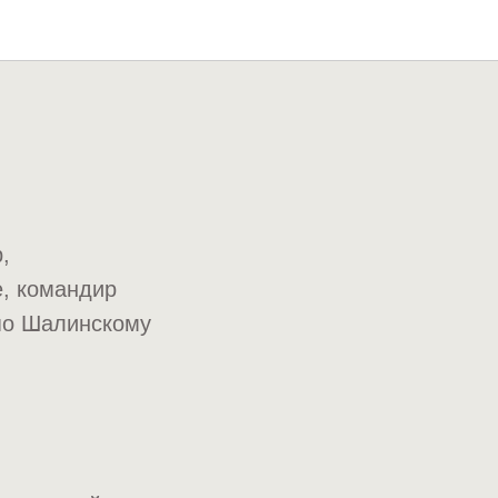
,
е, командир
 по Шалинскому