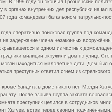
ом. В 1999 году он окончил Грозненский полит
у в органах внутренних дел республики начал 
007 года командовал батальоном патрульно-пос
 года оперативно-поисковая группа под коман
а на задержание члена незаконных вооружённы
скрывавшегося в одном из частных домовладе
отрудники милиции окружили дом по улице Степ
 могли находиться малолетние дети. Дом был о
ться преступник ответил огнем из стрелкового
 кроме бандита в доме никого нет, Молди Хату
гранату. После взрыва группа захвата ворвалас
мнате преступник целился в сотрудников мили
нт Хатуев, встав перед своими подчинёнными,