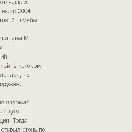
ехнический
в июне 2004
товой службы.
дованием М.
х
ний
ной, в котором,
цеплен, на
 оружия.
ев взломал
ь в дом.
ции. Тогда
 открыл огонь по