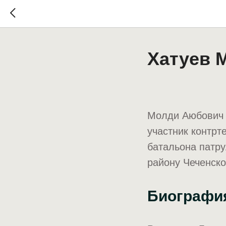
Хатуев 
Молди Аюбович 
участник контрт
батальона патр
району Чеченско
Биографи