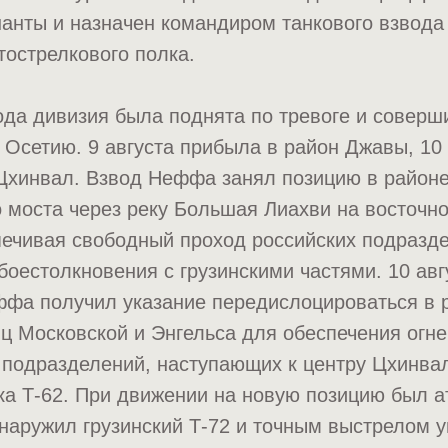
нты и назначен командиром танкового взвода 
тострелкового полка.
года дивизия была поднята по тревоге и совер
Осетию. 9 августа прибыла в район Джавы, 10 
Цхинвал. Взвод Неффа занял позицию в район
 моста через реку Большая Лиахви на восточн
печивая свободный проход российских подразд
 боестолкновения с грузинскими частями. 10 авг
ффа получил указание передислоцироваться в 
ц Московской и Энгельса для обеспечения огне
 подразделений, наступающих к центру Цхинв
а Т-62. При движении на новую позицию был а
наружил грузинский Т-72 и точным выстрелом 