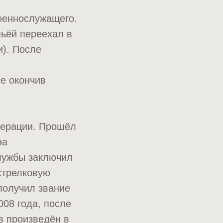
военнослужащего.
мьёй переехал в
). После
е окончив
дерации. Прошёл
на
службы заключил
стрелковую
 получил звание
08 года, после
в произведён в