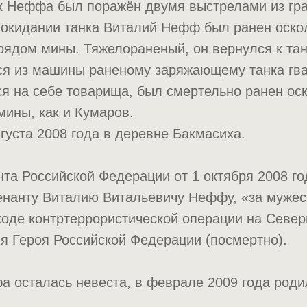
нк Неффа был поражён двумя выстрелами из гр
 покидании танка Виталий Нефф был ранен оско
ядом мины. Тяжелораненый, он вернулся к тан
ся из машины раненому заряжающему танка гв
я на себе товарища, был смертельно ранен ос
ины, как и Кумаров.
густа 2008 года в деревне Бакмасиха.
та Российской Федерации от 1 октября 2008 го
нанту Виталию Витальевичу Неффу, «за мужест
оде контртеррористической операции на Север
я Героя Российской Федерации (посмертно).
 осталась невеста, в феврале 2009 года роди