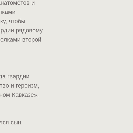
анатомётов и
лками
ку, чтобы
ардии рядовому
колками второй
да гвардии
во и героизм,
ном Кавказе»,
лся сын.