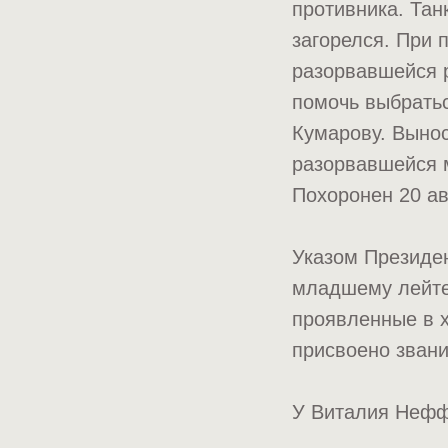
противника. Та
загорелся. При
разорвавшейся р
помочь выбрать
Кумарову. Вынос
разорвавшейся м
Похоронен 20 ав
Указом Президен
младшему лейте
проявленные в х
присвоено звани
У Виталия Неффа