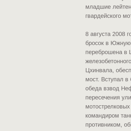
младшие лейтена
гвардейского мо
8 августа 2008 
бросок в Южную 
переброшена в 
железобетонного
Цхинвала, обес
мост. Вступал в
обеда взвод Не
пересечения ули
мотострелковых
командиром танк
противником, об