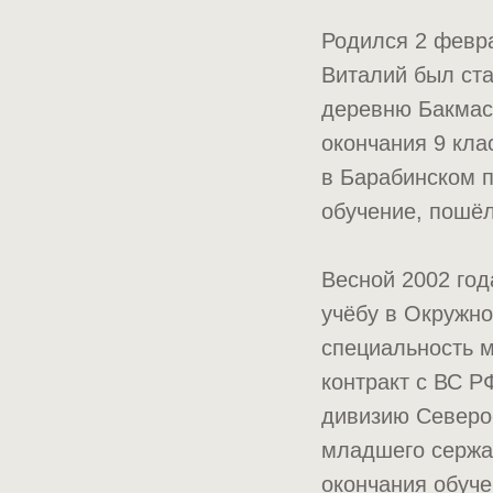
Родился 2 февра
Виталий был ста
деревню Бакмас
окончания 9 кла
в Барабинском 
обучение, пошёл
Весной 2002 го
учёбу в Окружно
специальность м
контракт с ВС Р
дивизию Северо-
младшего сержан
окончания обуче