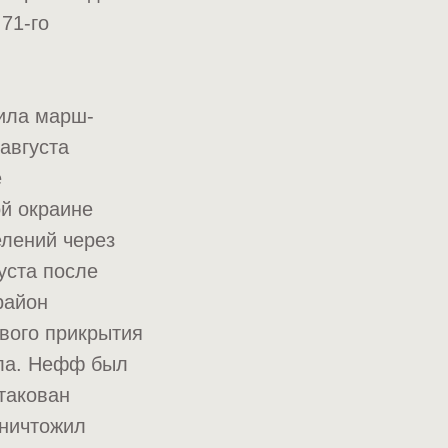
71-го
шила марш-
августа
е
ой окраине
елений через
уста после
район
вого прикрытия
ала. Нефф был
такован
уничтожил