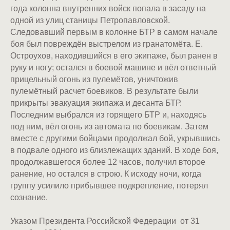
года колонна внутренних войск попала в засаду на
одной из улиц станицы Петропавловской.
Следовавший первым в колонне БТР в самом начале
боя был повреждён выстрелом из гранатомёта. Е.
Остроухов, находившийся в его экипаже, был ранен в
руку и ногу; остался в боевой машине и вёл ответный
прицельный огонь из пулемётов, уничтожив
пулемётный расчет боевиков. В результате были
прикрыты эвакуация экипажа и десанта БТР.
Последним выбрался из горящего БТР и, находясь
под ним, вёл огонь из автомата по боевикам. Затем
вместе с другими бойцами продолжал бой, укрывшись
в подвале одного из близлежащих зданий. В ходе боя,
продолжавшегося более 12 часов, получил второе
ранение, но остался в строю. К исходу ночи, когда
группу усилило прибывшее подкрепление, потерял
сознание.
Указом Президента Российской Федерации от 31