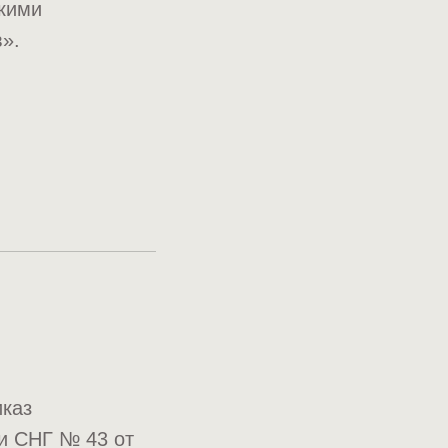
скими
».
иказ
 СНГ № 43 от