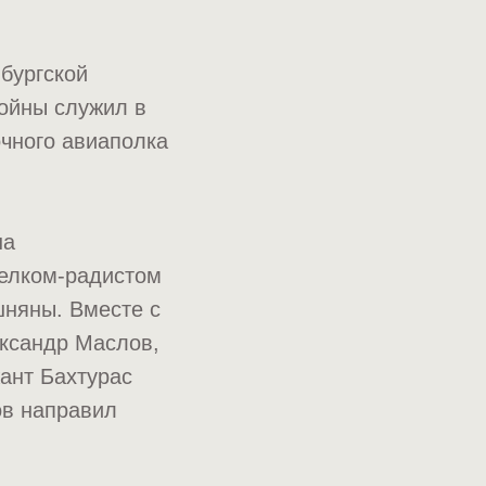
нбургской
войны служил в
очного авиаполка
на
елком-радистом
шняны. Вместе с
ександр Маслов,
ант Бахтурас
ов направил