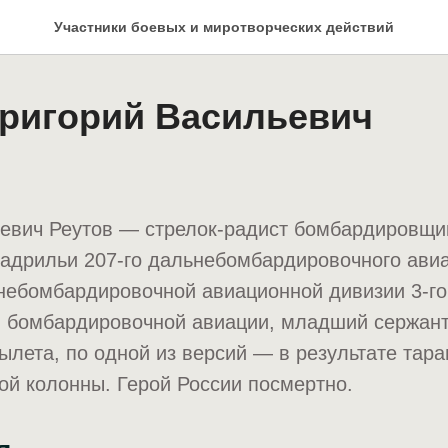
Участники боевых и миротворческих действий
Григорий Васильевич
ьевич Реутов — стрелок-радист бомбардировщи
кадрильи 207-го дальнебомбардировочного ави
небомбардировочной авиационной дивизии 3-го
й бомбардировочной авиации, младший сержант
ылета, по одной из версий — в результате тар
й колонны. Герой России посмертно.