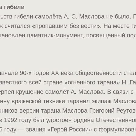
а гибели
льств гибели самолёта А. С. Маслова не было, 
аж считался «пропавшим без вести». На месте г
тановлен памятник-монумент, посвященный под
начале 90-х годов XX века общественности стал
известного всей стране «огненного тарана» Н. Г
рпел крушение самолёт А. Маслова. В связи с
онну вражеской техники таранил экипаж Маслова
ников версии тарана Маслова Григорий Реутов,
в 1992 году был удостоен ордена Отечественно
96 году — звания «Герой России» с формулиров