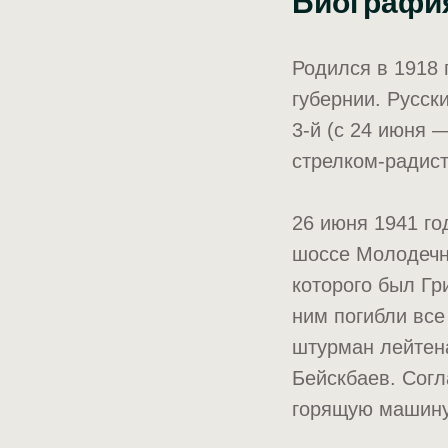
Биографи
Родился в 1918 
губернии. Русск
3-й (с 24 июня 
стрелком-радис
26 июня 1941 го
шоссе Молодечн
которого был Гр
ним погибли все
штурман лейтен
Бейскбаев. Согл
горящую машину 