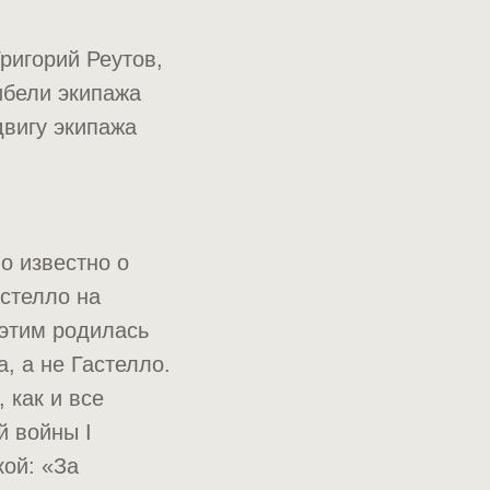
Григорий Реутов,
ибели экипажа
вигу экипажа
о известно о
астелло на
 этим родилась
, а не Гастелло.
 как и все
й войны I
кой: «За