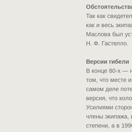
Обстоятельств
Так как свидете
как и весь экип
Маслова был ус
Н. Ф. Гастелло.
Версии гибели
В конце 80-х — 
том, что месте 
самом деле поте
версия, что кол
Усилиями сторон
члены экипажа, 
степени, а в 19