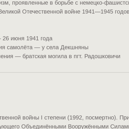
оизм, проявленные в борьбе с немецко-фашист
Великой Отечественной войне 1941—1945 годов
 26 июня 1941 года
ия самолёта — у села Декшняны
ения — братская могила в пгт. Радошковичи
венной войны I степени (1992, посмертно). Пр
ующего Объединёнными Вооружёнными Силами