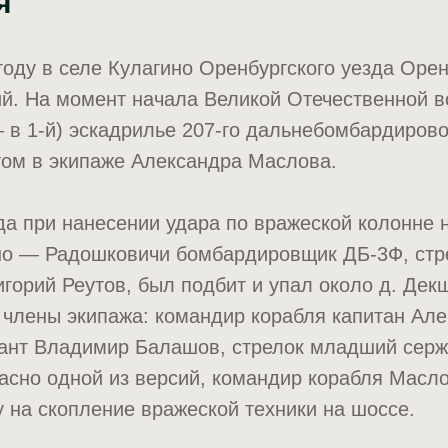
я
году в селе Кулагино Оренбургского уезда Оре
ий. На момент начала Великой Отечественной 
— в 1-й) эскадрилье 207-го дальнебомбардиров
том в экипаже Александра Маслова.
да при нанесении удара по вражеской колонне 
о — Радошковичи бомбардировщик ДБ-3Ф, стр
игорий Реутов, был подбит и упал около д. Дек
 члены экипажа: командир корабля капитан Ал
ант Владимир Балашов, стрелок младший серж
асно одной из версий, командир корабля Масл
на скопление вражеской техники на шоссе.