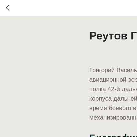
Реутов 
Григорий Васил
авиационной эс
полка 42-й даль
корпуса дальне
время боевого в
механизированно