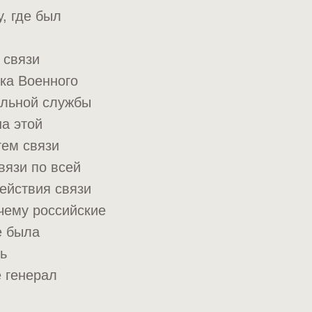
, где был
 связи
ка Военного
альной службы
а этой
тем связи
вязи по всей
действия связи
чему российские
е была
ь
е генерал