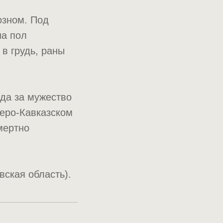
озном. Под
на пол
в грудь, раны
ода за мужество
веро-Кавказском
мертно
ская область).