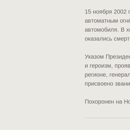
15 ноября 2002 
автоматным огн
автомобиля. В х
оказались смерт
Указом Президен
и героизм, проя
регионе, генер
присвоено звани
Похоронен на Но