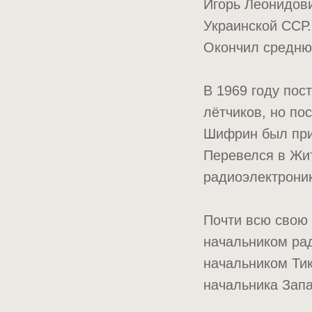
Игорь Леонидов
Украинской ССР.
Окончил средню
В 1969 году по
лётчиков, но по
Шифрин был приз
Перевелся в Жи
радиоэлектроник
Почти всю свою
начальником рад
начальником Тик
начальника Запа