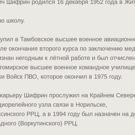
ич Шифрин родился 16 декабря 1952 года в Жи
ю школу.
ступил в Тамбовское высшее военное авиацион
сле окончания второго курса по заключению ме
нан негодным к лётной работе и был отчислен
томирское высшее военное командное училищ
и Войск ПВО, которое окончил в 1975 году.
 карьеру Шифрин прослужил на Крайнем Север
иорелейного узла связи в Норильске,
синского РРЦ, а в 1994 году был назначен на 
дного (Воркутинского) РРЦ.