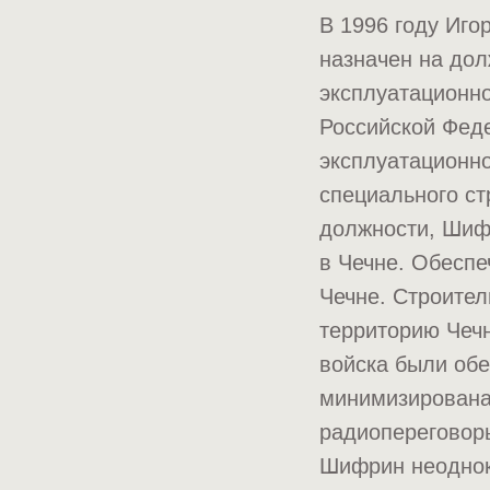
В 1996 году Иго
назначен на дол
эксплуатационн
Российской Феде
эксплуатационн
специального ст
должности, Шиф
в Чечне. Обеспе
Чечне. Строител
территорию Чечн
войска были обе
минимизирована
радиопереговоры
Шифрин неоднок