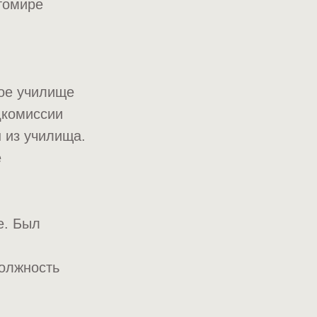
томире
ное училище
дкомиссии
 из училища.
е
е. Был
должность