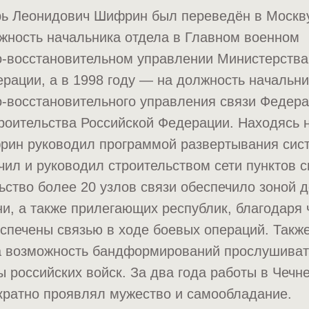
рь Леонидович Шифрин был переведён в Москву
жность начальника отдела в Главном военном
о-восстановительном управлении Министерства
рации, а в 1998 году — на должность начальни
о-восстановительного управления связи Федер
роительства Российской Федерации. Находясь н
рин руководил программой развертывания сис
чил и руководил строительством сети пунктов с
ьство более 20 узлов связи обеспечило зоной 
и, а также прилегающих республик, благодаря 
спечены связью в ходе боевых операций. Такж
 возможность бандформирований прослушиват
 российских войск. За два года работы в Чечн
ратно проявлял мужество и самообладание.