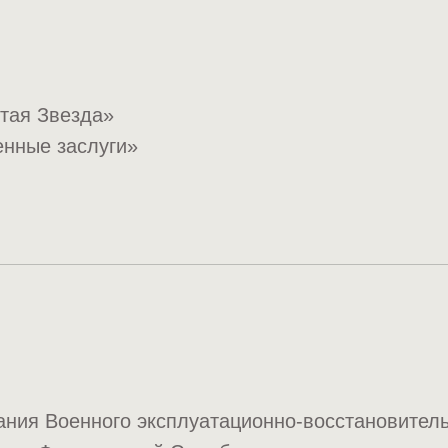
тая Звезда»
енные заслуги»
ания Военного эксплуатационно-восстановител