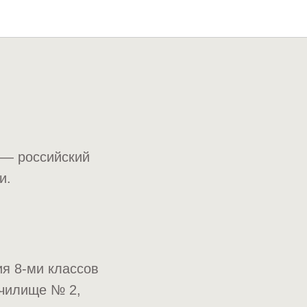
 — российский
и.
ия 8-ми классов
училище № 2,