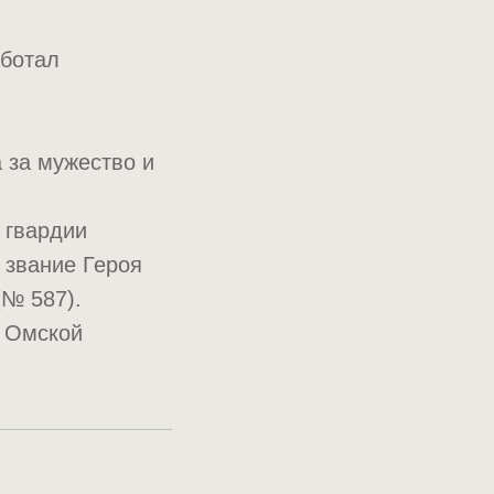
аботал
 за мужество и
 гвардии
 звание Героя
(№ 587).
в Омской