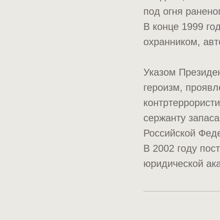
под огня ранено
В конце 1999 го
охранником, авт
Указом Президен
героизм, проявл
контртеррористи
сержанту запаса
Российской Фед
В 2002 году пос
юридической ак