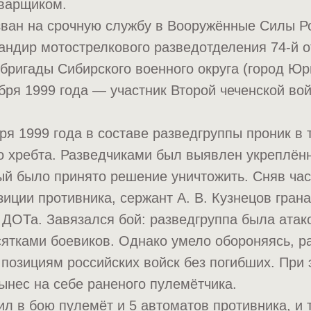
сварщиком.
зван на срочную службу в Вооружённые Силы Р
андир мотострелкового разведотделения 74-й 
бригады Сибирского военного округа (город Ю
ября 1999 года — участник Второй чеченской во
бря 1999 года в составе разведгруппы проник в 
о хребта. Разведчиками был выявлен укреплён
ый было принято решение уничтожить. Сняв час
зиции противника, сержант А. В. Кузнецов гран
ДОТа. Завязался бой: разведгруппа была атак
ятками боевиков. Однако умело обороняясь, р
 позициям российских войск без погибших. При
вынес на себе раненого пулемётчика.
ил в бою пулемёт и 5 автоматов противника, и 