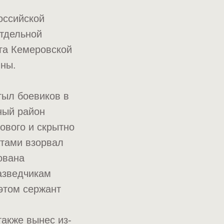
оссийской
отдельной
рга Кемеровской
йны.
тыл боевиков в
ный район
ового и скрытно
атами взорвал
ована
азведчикам
 этом сержант
также вынес из-