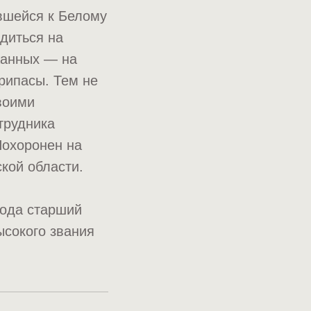
явшейся к Белому
диться на
жанных — на
припасы. Тем не
воими
трудника
Похоронен на
кой области.
года старший
ысокого звания