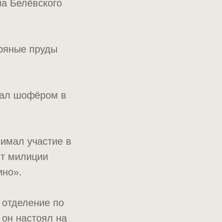
на Белёвского
бряные пруды
тал шофёром в
имал участие в
нт милиции
ино».
ё отделение по
 он настоял на