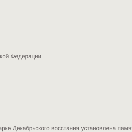
ской Федерации
арке Декабрьского восстания установлена памят