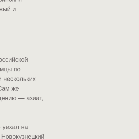
рвый и
оссийской
емцы по
и нескольких
 Сам же
дению — азиат,
 уехал на
 Новокузнецкий