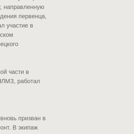
у, направленную
дения первенца,
ал участие в
еском
ецкого
ой части в
 НЛМЗ, работал
вновь призван в
онт. В экипаж