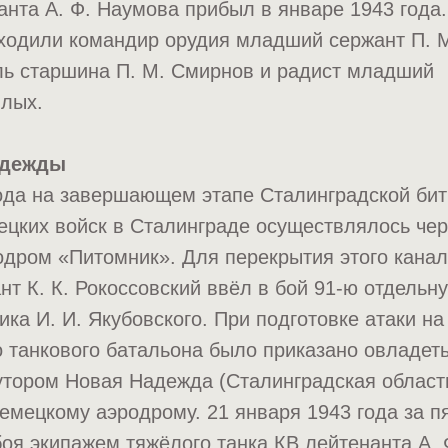
анта А. Ф. Наумова прибыл в январе 1943 года.
входили командир орудия младший сержант П. 
ль старшина П. М. Смирнов и радист младший
ялых.
адежды
года на завершающем этапе Сталинградской би
ецких войск в Сталинграде осуществлялось че
одром «Питомник». Для перекрытия этого кана
нт К. К. Рокоссовский ввёл в бой 91-ю отдельн
ика И. И. Якубовского. При подготовке атаки н
о танкового батальона было приказано овладет
утором Новая Надежда (Сталинградская област
немецкому аэродрому. 21 января 1943 года за п
оя экипажем тяжёлого танка КВ лейтенанта А.