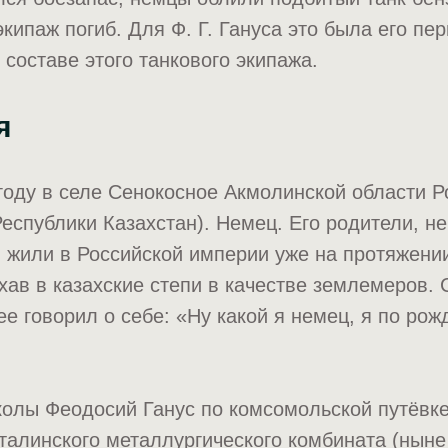
экипаж погиб. Для Ф. Г. Гануса это была его пе
 составе этого танкового экипажа.
я
году в селе Сенокосное Акмолинской области Р
еспублики Казахстан). Немец. Его родители, н
 жили в Российской империи уже на протяжени
хав в казахские степи в качестве землемеров.
е говорил о себе: «Ну какой я немец, я по рож
олы Феодосий Ганус по комсомольской путёвке
талинского металлургического комбината (ныне