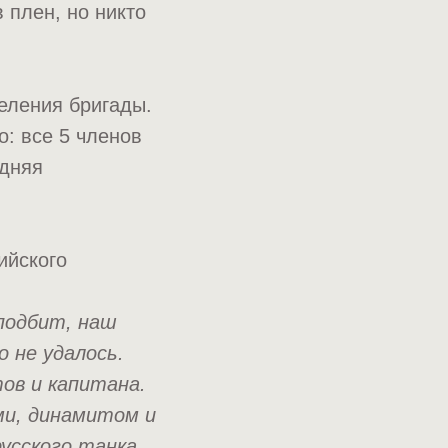
 плен, но никто
еления бригады.
: все 5 членов
едняя
ийского
подбит, наш
 не удалось.
ов и капитана.
ми, динамитом и
усского танка.