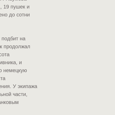
, 19 пушек и
ено до сотни
 подбит на
аж продолжал
сота
ивника, и
ую немецкую
нта
ения. У экипажа
ьной части,
танковым