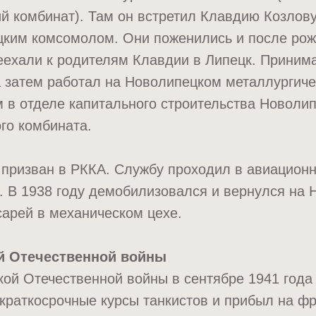
й комбинат). Там он встретил Клавдию Козлов
ецким комсомолом. Они поженились и после рож
реехали к родителям Клавдии в Липецк. Приним
а затем работал на Новолипецком металлургич
 в отделе капитального строительства Новолип
го комбината.
 призван в РККА. Службу проходил в авиационн
. В 1938 году демобилизовался и вернулся на
арей в механическом цехе.
й Отечественной войны
ой Отечественной войны в сентябре 1941 года 
раткосрочные курсы танкистов и прибыл на фр