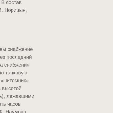
 В состав
М. Норицын,
твы снабжение
рез последний
ла снабжения
ую танковую
а «Питомник»
ь высотой
ь), лежавшими
ять часов
 Ф. Наумова