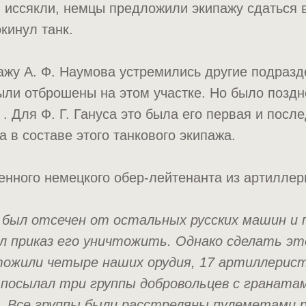
 иссякли, немцы предложили экипажу сдаться в
кинул танк.
жу А. Ф. Наумова устремились другие подразд
ли отброшены на этом участке. Но было поздно
 . Для Ф. Г. Гануса это была его первая и посл
а в составе этого танкового экипажа.
енного немецкого обер-лейтенанта из артиллер
 был отсечен от остальных русских машин и 
л приказ его уничтожить. Однако сделать это
ожили четыре наших орудия, 17 артиллерист
 посылал три группы добровольцев с граната
. Все группы были расстреляны пулеметами р