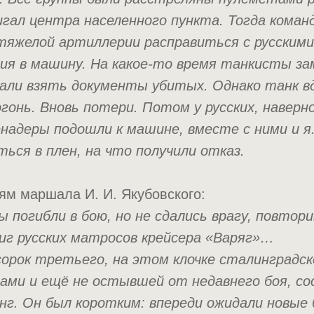
игал центра населенного пункта. Тогда коман
 тяжелой артиллерии расправиться с русскими
ия в машину. На какое-то время танкисты зам
зали взять документы убитых. Однако танк вд
гонь. Вновь потери. Потом у русских, наверн
енадеры подошли к машине, вместе с ними и я
ься в плен, на что получили отказ.
ям маршала И. И. Якубовского:
 погибли в бою, но не сдались врагу, повтори
иг русских матросов крейсера «Варяг»…
сорок третьего, на этом клочке сталинградск
ами и ещё не остывшей от недавнего боя, с
г. Он был коротким: впереди ожидали новые 