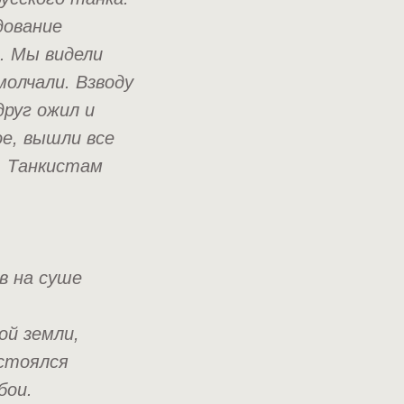
дование
. Мы видели
олчали. Взводу
руг ожил и
ое, вышли все
. Танкистам
в на суше
ой земли,
остоялся
бои.