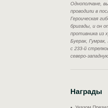
Однополчане, в
проводили в по
Героическая ги
бригады, и он 
противника из 
Буерак, Гумрак,
с 233-й стрелк
северо-западну
Награды
Указом Презид