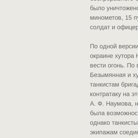
было уничтожено
минометов, 15 п
солдат и офицер
По одной версии
окраине хутора
вести огонь. По
Безымянная и х
танкистам бриг
контратаку на э
А. Ф. Наумова, 
была возможност
однако танкисты
экипажам соеди