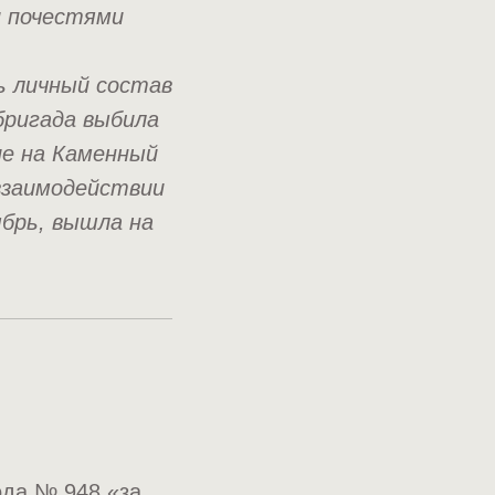
и почестями
ь личный состав
бригада выбила
ие на Каменный
 взаимодействии
ябрь, вышла на
ода № 948 «за