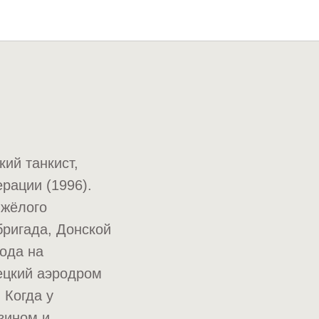
ий танкист,
рации (1996).
яжёлого
бригада, Донской
года на
ецкий аэродром
 Когда у
зином и