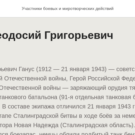
Участники боевых и миротворческих действий
еодосий Григорьевич
ьевич Ганус (1912 — 21 января 1943) — советск
й Отечественной войны, Герой Российской Феде
 Отечественной войны — заряжающий орудия т
 танкового батальона (91-я отдельная танковая 
. В составе экипажа отличился 21 января 1943 
апе Сталинградской битвы в ходе боёв за нем
тора Новая Надежда (Сталинградская область).
лся боезапас, немцы облили подбитый танк бен