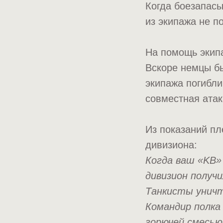
Когда боезапасы
из экипажа не по
На помощь экипа
Вскоре немцы бы
экипажа погибли
совместная атак
Из показаний пл
дивизиона:
Когда ваш «KB»
дивизион получи
Танкисты уничт
Командир полка
горючей смесью