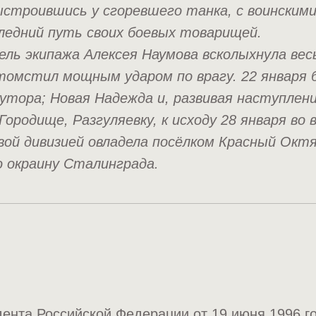
ыстроившись у сгоревшего танка, с воинским
следний путь своих боевых товарищей.
бель экипажа Алексея Наумова всколыхнула вес
отомстил мощным ударом по врагу. 22 января 
хутора; Новая Надежда и, развивая наступлен
 Городище, Разгуляевку, к исходу 28 января во
овой дивизией овладела посёлком Красный Окт
ю окраину Сталинграда.
ента Российской Федерации от 19 июня 1996 г