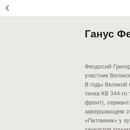
Ганус Ф
Феодосий Григор
участник Велико
В годы Великой
танка КВ 344-го
фронт), сержант
завершающем эт
«Питомник» у ху
танкистов кончи