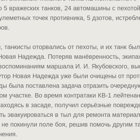
 5 вражеских танков, 24 автомашины с пехотой
улеметных точек противника, 5 дзотов, истребл
ов.
, танкисты оторвались от пехоты, и их танк был
 Новая Надежда. Потеряв манёвренность, экип
 воспоминаниям маршала И. И. Якубовского, вы
утор Новая Надежда уже были очищены от прот
ады была поставлена задача отразить очередн
том участке. Во время контратаки КВ-1 лейтена
находясь в засаде, получил серьёзные поврежд
ь эвакуироваться в тыл для ремонта материал
 не покинули поле боя, решив помочь другим 
нения.