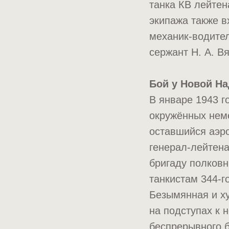
танка КВ лейтен
экипажа также 
механик-водите
сержант Н. А. В
Бой у Новой Н
В январе 1943 
окружённых нем
оставшийся аэр
генерал-лейтена
бригаду полковн
танкистам 344-г
Безымянная и х
на подступах к 
беспрерывного б