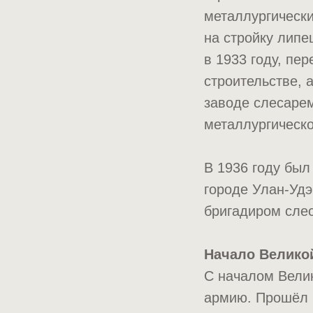
металлургически
на стройку лип
в 1933 году, пе
строительстве, 
заводе слесарем
металлургическо
В 1936 году был
городе Улан-Удэ
бригадиром слес
Начало Велико
С началом Велик
армию. Прошёл к