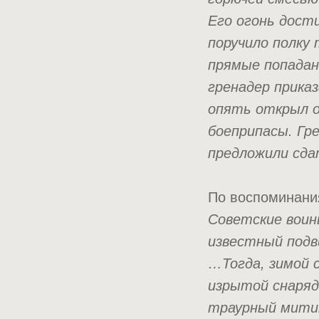
Его огонь дост
поручило полку
прямые попадан
гренадер прика
опять открыл о
боеприпасы. Гр
предложили сдат
По воспоминани
Советские воины
известный подв
…Тогда, зимой 
изрытой снаряд
траурный митин