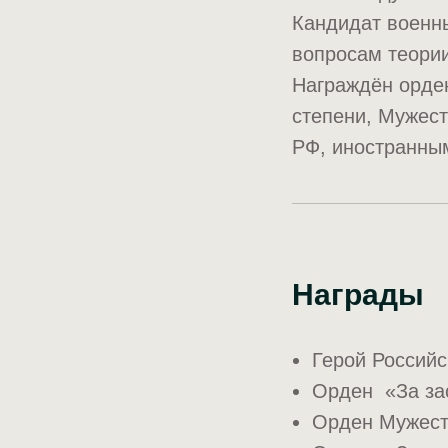
Кандидат военны
вопросам теории
Награждён орден
степени, Мужест
РФ, иностранны
Награды
Герой Россий
Орден «За зас
Орден Мужес