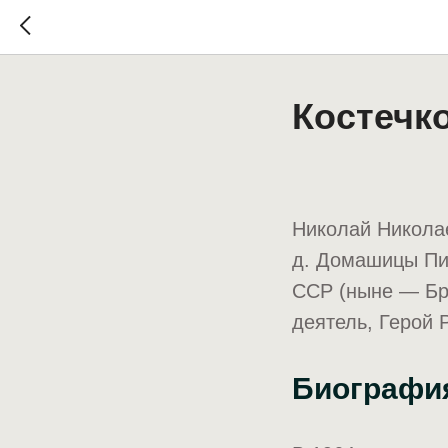
Костечк
Николай Николае
д. Домашицы Пи
ССР (ныне — Бр
деятель, Герой 
Биографи