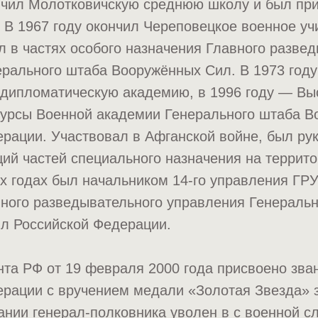
нчил Молотковичскую среднюю школу и был при
 В 1967 году окончил Череповецкое военное уч
 в частях особого назначения Главного разве
рального штаба Вооружённых Сил. В 1973 году
-дипломатическую академию, в 1996 году — В
курсы Военной академии Генерального штаба 
рации. Участвовал в Афганской войне, был ру
ий частей специального назначения на террит
-х годах был начальником 14-го управления ГР
вного разведывательного управления Генераль
л Российской Федерации.
та РФ от 19 февраля 2000 года присвоено зва
ерации с вручением медали «Золотая Звезда» 
вании генерал-полковника уволен в с военной с