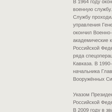
В 1964 году око
военную службу.
Службу проходил
управления Гене
окончил Военно
академические 
Российской Феде
ряда спецоперац
Кавказа. В 1990
начальника Гла
Вооружённых Си
Указом Президен
Российской Фед
В 2009 году в з