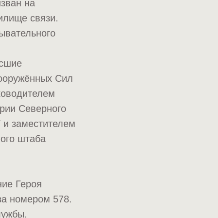
зван на
илище связи.
дывательного
ысшие
Вооружённых Сил
ководителем
ории Северного
У и заместителем
ного штаба
ние Героя
за номером 578.
лужбы.