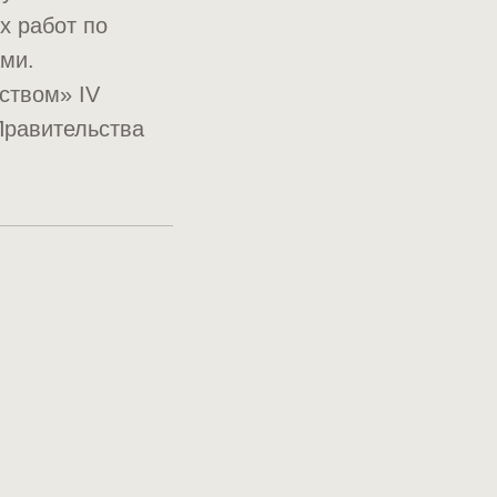
х работ по
ами.
ством» IV
Правительства