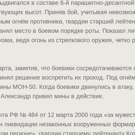
выдвигался в составе 6-й парашютно-десантной
твующих высот. Приняв бой, учитывая невозмо
ным огнём противника, гвардии старший лейтен
занял место в боевом порядке роты. Показал л
изма, ведя огонь из стрелкового оружия, четко 
арта, заметив, что боевики сосредотачиваются 
инял решение воспретить их проход. Под огнё
ины МОН-50. Когда боевики двинулись в атаку,
 Александр привел мины в действие.
та РФ № 484 от 12 марта 2000 года «за мужеств
и ликвидации незаконных вооруженных формир
ом регионе», гвардии старшему лейтенанту Ко