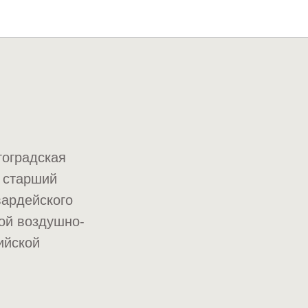
гоградская
и старший
вардейского
ой воздушно-
ийской