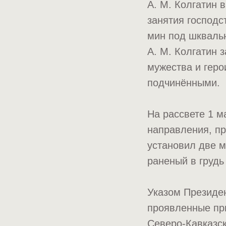
А. М. Колгатин 
занятия господс
мин под шкваль
А. М. Колгатин 
мужества и геро
подчинёнными.
На рассвете 1 м
направления, пр
установил две м
раненый в грудь
Указом Президен
проявленные пр
Северо-Кавказск