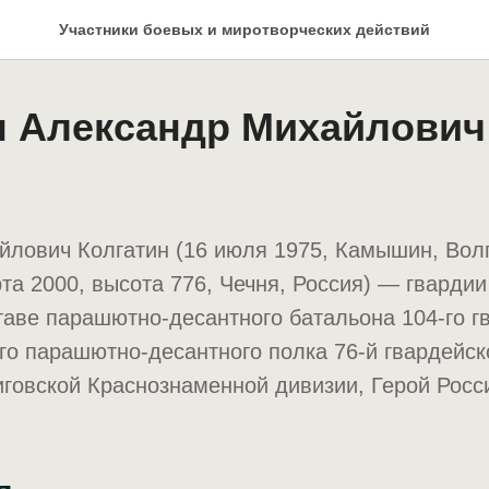
Участники боевых и миротворческих действий
н Александр Михайлович
йлович Колгатин (16 июля 1975, Камышин, Вол
та 2000, высота 776, Чечня, Россия) — гварди
таве парашютно-десантного батальона 104-го г
о парашютно-десантного полка 76-й гвардейск
говской Краснознаменной дивизии, Герой Росс