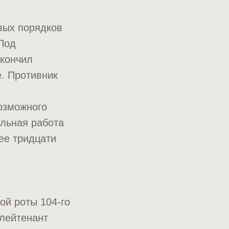
вых порядков
Под
акончил
е. Противник
озможного
льная работа
ее тридцати
ой роты 104-го
 лейтенант