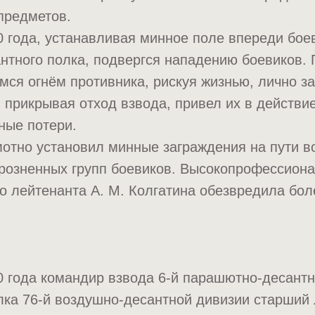
предметов.
 года, устанавливая минное поле впереди бое
нтного полка, подвергся нападению боевиков. 
ся огнём противника, рискуя жизнью, лично з
, прикрывая отход взвода, привел их в действи
ные потери.
отно установил минные заграждения на пути в
розненных групп боевиков. Высокопрофессиона
о лейтенанта А. М. Колгатина обезвредила бол
 года командир взвода 6-й парашютно-десантн
лка 76-й воздушно-десантной дивизии старший