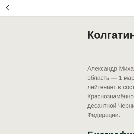
Колгати
Александр Миха
область — 1 мар
лейтенант в сос
Краснознамённог
десантной Черни
Федерации.