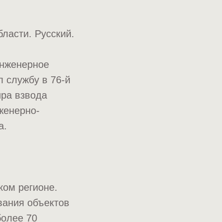
ласти. Русский.
инженерное
 службу в 76-й
ира взвода
женерно-
а.
ком регионе.
вания объектов
более 70