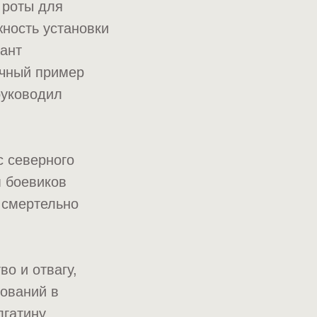
 роты для
жность установки
ант
ичный пример
руководил
с северного
м боевиков
 смертельно
о и отвагу,
ований в
лгатину