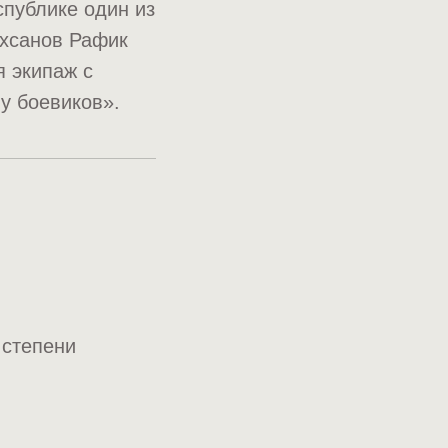
спублике один из
Ихсанов Рафик
 экипаж с
у боевиков».
 степени