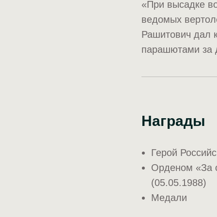
«При высадке во
ведомых вертоле
Рашитович дал 
парашютами за 
Награды
Герой Россий
Орденом «За 
(05.05.1988)
Медали