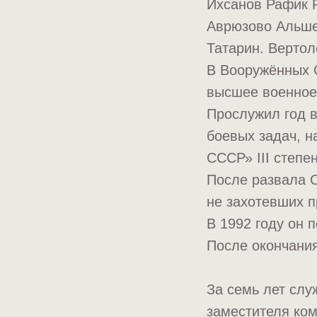
Ихсанов Рафик Р
Аврюзово Альше
Татарин. Вертол
В Вооружённых С
высшее военное
Прослужил год в
боевых задач, 
СССР» III степе
После развала 
не захотевших п
В 1992 году он 
После окончани
За семь лет слу
заместителя ком