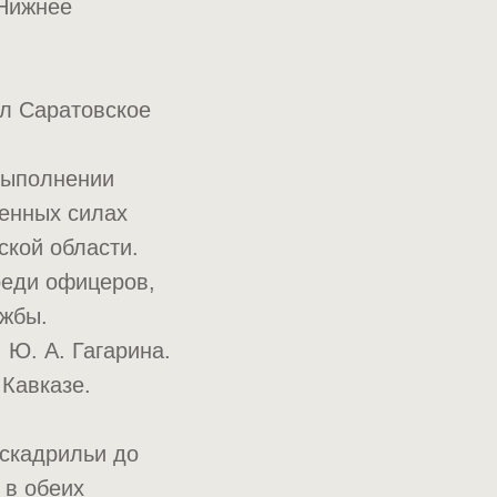
 Нижнее
.
ил Саратовское
выполнении
женных силах
ской области.
реди офицеров,
ужбы.
 Ю. А. Гагарина.
Кавказе.
эскадрильи до
 в обеих