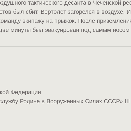
здушного тактического десанта в Чеченской ре
тов был сбит. Вертолёт загорелся в воздухе. 
команду экипажу на прыжок. После приземления
две минуты был эвакуирован под самым носом 
ской Федерации
службу Родине в Вооруженных Силах СССР» III