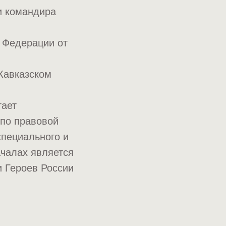
и командира
 Федерации от
Кавказском
тает
 по правовой
специального и
ачалах является
и Героев России