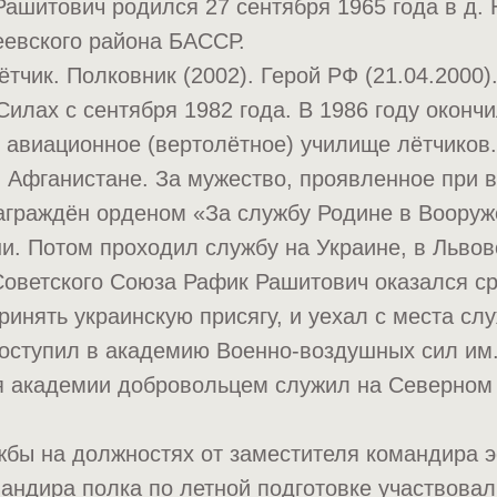
ашитович родился 27 сентября 1965 года в д.
евского района БАССР.
ётчик. Полковник (2002). Герой РФ (21.04.2000)
илах с сентября 1982 года. В 1986 году оконч
 авиационное (вертолётное) училище лётчиков.
 Афганистане. За мужество, проявленное при 
награждён орденом «За службу Родине в Воору
ни. Потом проходил службу на Украине, в Львов
Советского Союза Рафик Рашитович оказался с
ринять украинскую присягу, и уехал с места сл
поступил в академию Военно-воздушных сил им.
я академии добровольцем служил на Северном 
жбы на должностях от заместителя командира 
андира полка по летной подготовке участвовал