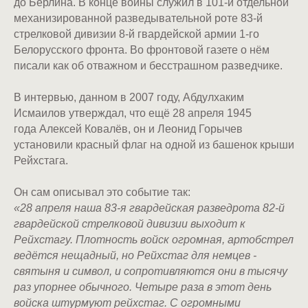
до Берлина. В конце войны служил в 101-й отдельной
механизированной разведывательной роте 83-й
стрелковой дивизии 8-й гвардейской армии 1-го
Белорусского фронта. Во фронтовой газете о нём
писали как об отважном и бесстрашном разведчике.
В интервью, данном в 2007 году, Абдулхаким
Исмаилов утверждал, что ещё 28 апреля 1945
года Алексей Ковалёв, он и Леонид Горычев
установили красный флаг на одной из башенок крыши
Рейхстага.
Он сам описывал это событие так:
«28 апреля наша 83-я гвардейская разведрота 82-й
гвардейской стрелковой дивизии выходит к
Рейхстагу. Плотность войск огромная, артобстрел
ведётся нещадный, но Рейхстаг для немцев -
святыня и символ, и сопротивляются они в тысячу
раз упорнее обычного. Четыре раза в этот день
войска штурмуют рейхстаг. С огромными