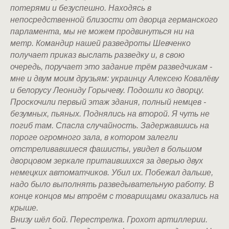
потерями и безуспешно. Находясь в
непосредственной близости от дворца германского
парламента, мы не можем продвинуться ни на
метр. Командир нашей разведроты Шевченко
получает приказ выслать разведку и, в свою
очередь, поручает это задание трём разведчикам -
мне и двум моим друзьям: украинцу Алексею Ковалёву
и белорусу Леониду Горычеву. Подошли ко дворцу.
Проскочили первый этаж здания, полный немцев -
безумных, пьяных. Поднялись на второй. Я чуть не
погиб там. Спасла случайность. Задержавшись на
пороге огромного зала, в котором залегли
отстреливавшиеся фашисты, увидел в большом
дворцовом зеркале притаившихся за дверью двух
немецких автоматчиков. Убил их. Побежал дальше,
надо было выполнять разведывательную работу. В
конце концов мы втроём с товарищами оказались на
крыше.
Внизу шёл бой. Перестрелка. Грохот артиллерии.