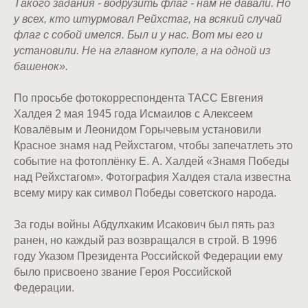
Такого задания - водрузить флаг - нам не давали. Но
у всех, кто штурмовал Рейхстаг, на всякий случай
флаг с собой имелся. Был и у нас. Вот мы его и
установили. Не на главном куполе, а на одной из
башенок».
По просьбе фотокорреспондента ТАСС Евгения
Халдея 2 мая 1945 года Исмаилов с Алексеем
Ковалёвым и Леонидом Горычевым установили
Красное знамя над Рейхстагом, чтобы запечатлеть это
событие на фотоплёнку Е. А. Халдей «Знамя Победы
над Рейхстагом». Фотография Халдея стала известна
всему миру как символ Победы советского народа.
За годы войны Абдулхаким Исакович был пять раз
ранен, но каждый раз возвращался в строй. В 1996
году Указом Президента Российской Федерации ему
было присвоено звание Героя Российской
Федерации.